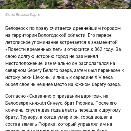
Фото: Яндекс Карты
Белозерск по праву считается древнейшим городом
на территории Вологодской области. Его первое
летописное упоминание встречается в знаменитой
«Повести временных лет» и относится к 862 году. За
свою долгую историю город не раз менял
местоположение: изначально он располагался на
северном берегу Белого озера, затем был перенесен к
истоку реки Шексны, и лишь к середине XIV века
обрел свое нынешнее место на южном берегу озера.
Согласно «Сказанию о призвании варягов», на
Белоозере княжил Синеус, брат Рюрика. После его
кончины спустя два года власть перешла к другому
брату, Трувору, а когда умер и он, город вошел в
состав земель Рюрика, который управлял им на