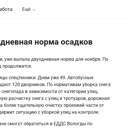
абота
Ещё
хдневная норма осадков
и, уже выпала двухдневная норма для ноября. По
д продолжится.
ицы спецтехники. Днем уже 49. Автобусные
щают 120 дворников. По нормативам уборка снега
 снегопада в зависимости от категории улиц.
ю расчистку снега с улиц и тротуаров, дорожная
 более тщательную очистку проезжей части от
 держит ситуацию с уборкой улиц на контроле.
ане смогут обратиться в ЕДДС Вологды по