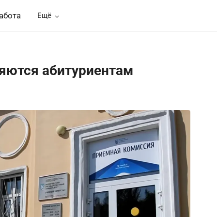
абота
Ещё
яются абитуриентам