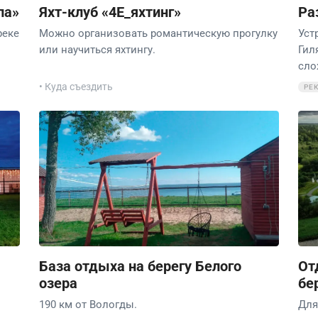
ла»
Яхт-клуб «4Е_яхтинг»
Ра
реке
Можно организовать романтическую прогулку
Уст
или научиться яхтингу.
Гил
сло
• Куда съездить
РЕ
База отдыха на берегу Белого
От
озера
бе
190 км от Вологды.
Для