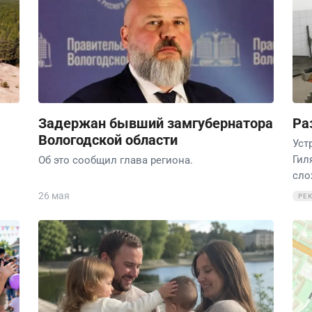
Задержан бывший замгубернатора
Ра
Вологодской области
Уст
Гил
Об это сообщил глава региона.
сло
26 мая
РЕ