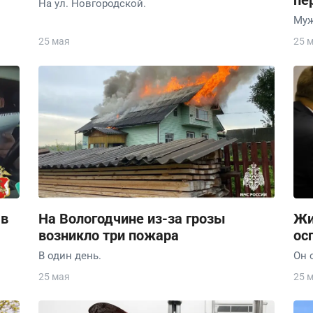
пе
На ул. Новгородской.
Муж
25 мая
25 
 в
На Вологодчине из-за грозы
Жи
возникло три пожара
ос
В один день.
Он 
25 мая
25 