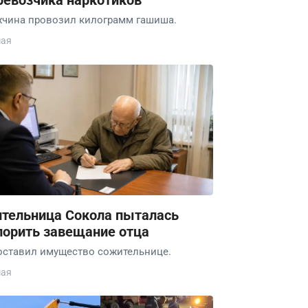
ревозчика наркотиков
чина провозил килограмм гашиша.
мая
тельница Сокола пыталась
порить завещание отца
оставил имущество сожительнице.
мая