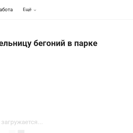
абота
Ещё
ельницу бегоний в парке
 загружается...