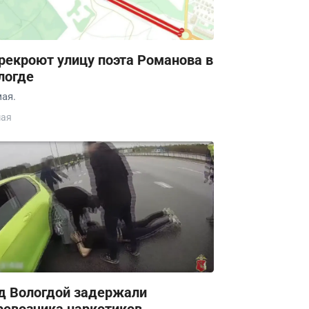
рекроют улицу поэта Романова в
логде
мая.
мая
д Вологдой задержали