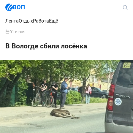
ВОП
Лента
Отдых
Работа
Ещё
01 июня
В Вологде сбили лосёнка