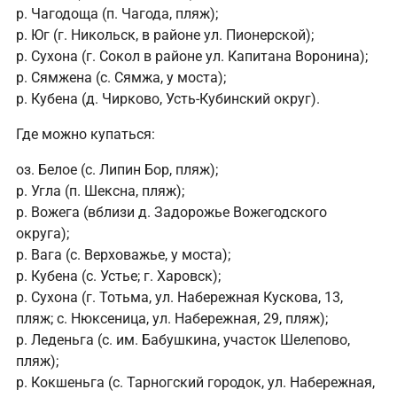
р. Чагодоща (п. Чагода, пляж);
р. Юг (г. Никольск, в районе ул. Пионерской);
р. Сухона (г. Сокол в районе ул. Капитана Воронина);
р. Сямжена (с. Сямжа, у моста);
р. Кубена (д. Чирково, Усть-Кубинский округ).
Где можно купаться:
оз. Белое (с. Липин Бор, пляж);
р. Угла (п. Шексна, пляж);
р. Вожега (вблизи д. Задорожье Вожегодского
округа);
р. Вага (с. Верховажье, у моста);
р. Кубена (с. Устье; г. Харовск);
р. Сухона (г. Тотьма, ул. Набережная Кускова, 13,
пляж; с. Нюксеница, ул. Набережная, 29, пляж);
р. Леденьга (с. им. Бабушкина, участок Шелепово,
пляж);
р. Кокшеньга (с. Тарногский городок, ул. Набережная,