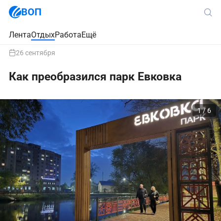
ВОП
Лента
Отдых
Работа
Ещё
26 сентября
Как преобразился парк Евковка
1 / 6