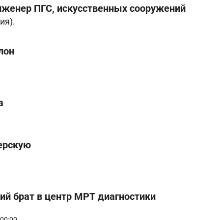
нженер ПГС, искусственных сооружений
ия).
лон
а
ерскую
й брат в центр МРТ диагностики
00:00.