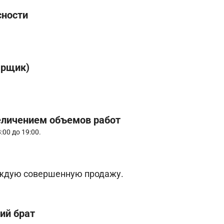
сности
арщик)
еличением объемов работ
00 до 19:00.
каждую совершенную продажу.
ий брат