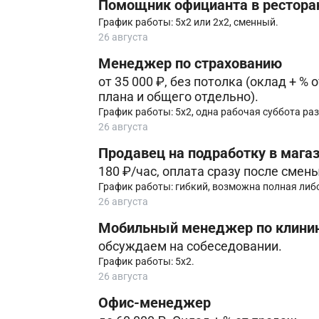
Помощник официанта в рестора
График работы: 5х2 или 2х2, сменный.
26 августа
Менеджер по страхованию
от 35 000 ₽, без потолка (оклад + %
плана и общего отдельно).
График работы: 5х2, одна рабочая суббота раз
26 августа
Прoдaвец на подработку в мага
180 ₽/час, оплата cрaзу послe cмeны
График работы: гибкий, возможна полная либо
26 августа
Мобильный менеджер по клини
обсуждаем на собеседовании.
График работы: 5х2.
26 августа
Офис-менеджер