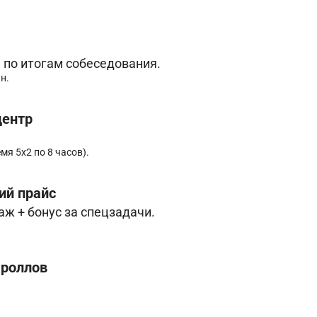
я по итогам собеседования.
н.
центр
мя 5х2 по 8 часов).
ий прайс
даж + бонус за спецзадачи.
 роллов