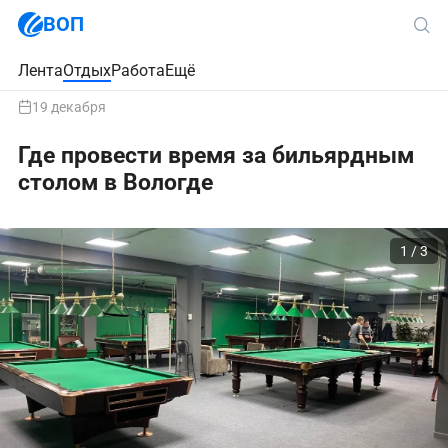
ВОП
Лента
Отдых
Работа
Ещё
19 декабря
Где провести время за бильярдным
столом в Вологде
1 / 3