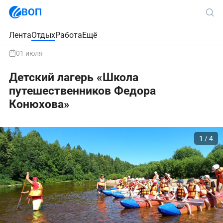
ВОП
Лента
Отдых
Работа
Ещё
01 июля
Детский лагерь «Школа
путешественников Федора
Конюхова»
1 / 4