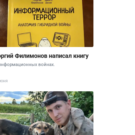
оргий Филимонов написал книгу
информационных войнах.
июня