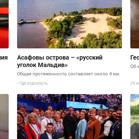
ния
Асафовы острова – «русский
Ге
уголок Мальдив»
Об 
Общая протяженность составляет около 4 км.
• Где отдохнуть
29 