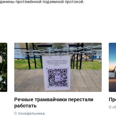
оединены протяжённой подземной протокой.
Речные трамвайчики перестали
Пр
работать
О с
С понедельника.