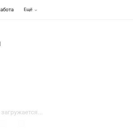
абота
Ещё
ч
 загружается...