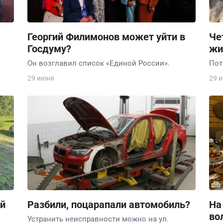
Георгий Филимонов может уйти в
Че
Госдуму?
жи
Он возглавил список «Единой России».
Пот
29 июня
29 
й
Разбили, поцарапали автомобиль?
На
во
Устранить неисправности можно на ул.