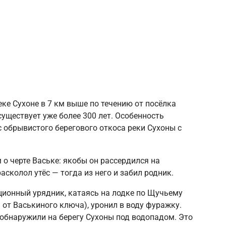
ке Сухоне в 7 км выше по течению от посёлка
уществует уже более 300 лет. Особенность
с обрывистого берегового откоса реки Сухоны с
о черте Ваське: якобы он рассердился на
сколол утёс — тогда из него и забил родник.
ционный урядник, катаясь на лодке по Щучьему
 от Васькиного ключа), уронил в воду фуражку.
 обнаружили на берегу Сухоны под водопадом. Это