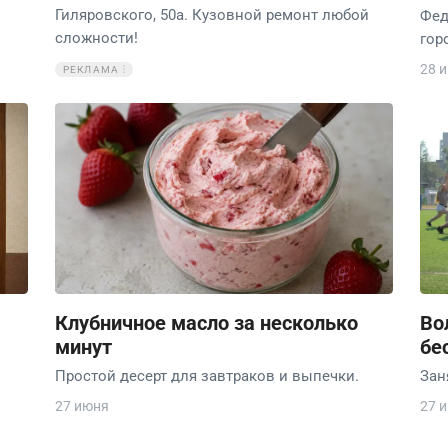
Гиляровского, 50а. Кузовной ремонт любой
Фед
сложности!
гор
28 
РЕКЛАМА
Клубничное масло за несколько
Во
минут
бе
Простой десерт для завтраков и выпечки.
Зан
27 июня
27 