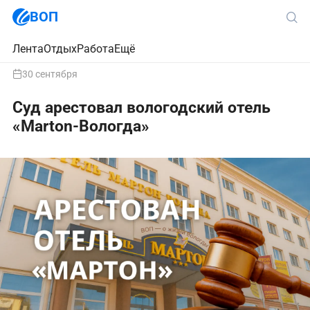
ВОП
Лента
Отдых
Работа
Ещё
30 сентября
Суд арестовал вологодский отель
«Marton-Вологда»