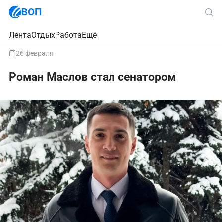
ВОП
Лента
Отдых
Работа
Ещё
26 февраля
Роман Маслов стал сенатором