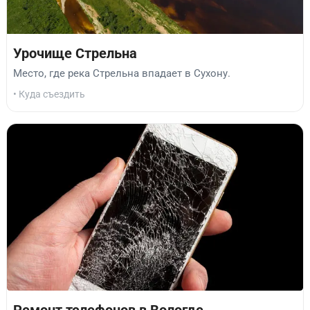
Урочище Стрельна
Место, где река Стрельна впадает в Сухону.
• Куда съездить