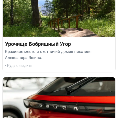
Урочище Бобришный Угор
Красивое место и охотничий домик писателя
Александра Яшина.
• Куда съездить