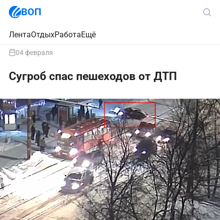
ВОП
Лента
Отдых
Работа
Ещё
04 февраля
Сугроб спас пешеходов от ДТП