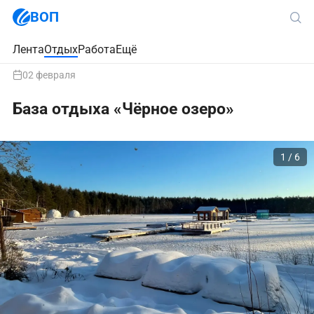
ВОП
Лента
Отдых
Работа
Ещё
02 февраля
База отдыха «Чёрное озеро»
1 / 6