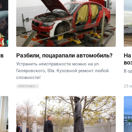
 в
Разбили, поцарапали автомобиль?
На
во
Устранить неисправности можно на ул.
Гиляровского, 50а. Кузовной ремонт любой
В о
сложности!
25 
РЕКЛАМА