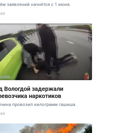
ём заявлений начнётся с 1 июня.
мая
д Вологдой задержали
ревозчика наркотиков
чина провозил килограмм гашиша.
мая