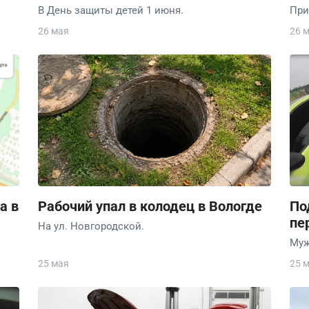
В День защиты детей 1 июня.
При
26 мая
26 
а в
Рабочий упал в колодец в Вологде
По
пе
На ул. Новгородской.
Муж
25 мая
25 