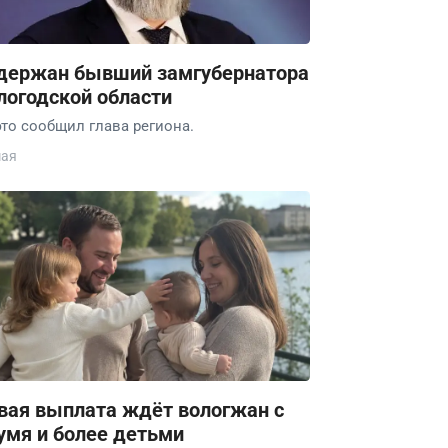
держан бывший замгубернатора
логодской области
это сообщил глава региона.
мая
вая выплата ждёт вологжан с
умя и более детьми