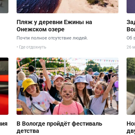
Пляж у деревни Ежины на
За
Онежском озере
Во
Почти полное отсутствие людей.
Об 
• Где отдохнуть
26 
ния
В Вологде пройдёт фестиваль
Но
детства
дв