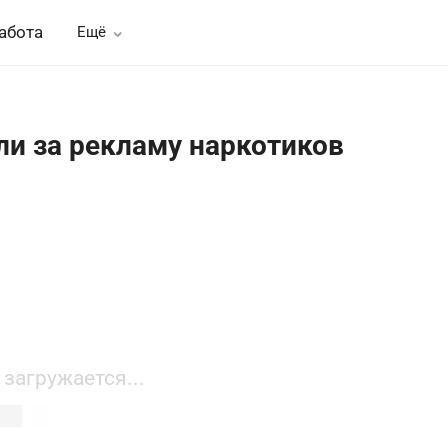
абота
Ещё
и за рекламу наркотиков
 загружается...