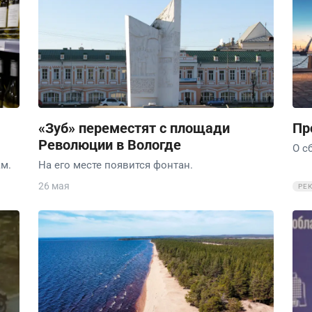
«Зуб» переместят с площади
Пр
Революции в Вологде
О с
м.
На его месте появится фонтан.
26 мая
РЕ