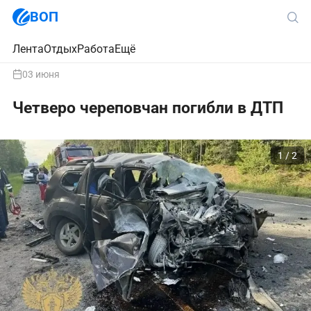
ВОП
Лента
Отдых
Работа
Ещё
03 июня
Четверо череповчан погибли в ДТП
1 / 2