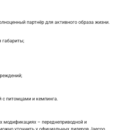
полноценный партнёр для активного образа жизни.
 габариты;
реждений;
 с питомцами и кемпинга.
вух модификациях
–
переднеприводной и
можно уточнить у официальных дилеров Jaecoo.