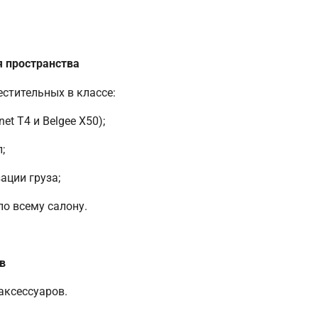
 пространства
стительных в классе:
et T4 и Belgee X50);
;
ации груза;
по всему салону.
в
аксессуаров.