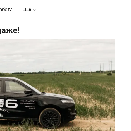
абота
Ещё
даже!