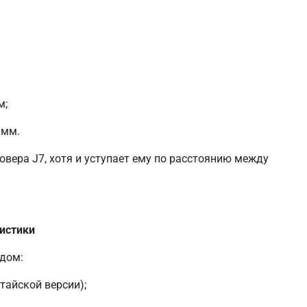
м;
 мм.
совера J7, хотя и уступает ему по расстоянию между
истики
одом:
тайской версии);