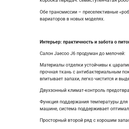
коробка передач: семиступенчатая робо
Обе трансмиссии
–
преселективные «роб
вариаторов в новых моделях.
Интерьер: практичность и забота о пит
Салон Jaecoo J6 продуман до мелочей:
Материалы отделки устойчивы к царапи
прочная ткань с антибактериальным по
впитывает запахи, легко чистится и вы
Двухзонный климат-контроль предотвра
Функция поддержания температуры для
машине, система поддерживает оптимал
Просторный второй ряд с хорошим запас