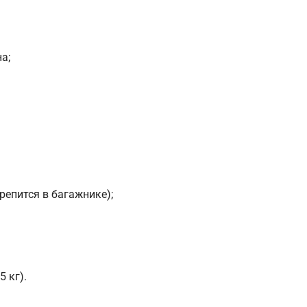
а;
репится в багажнике);
 кг).