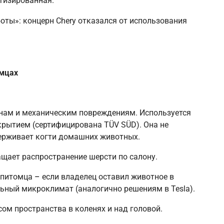
тизированная.
оты»: концерн Chery отказался от использования
омцах
нам и механическим повреждениям. Используется
крытием (сертифицирована TÜV SÜD). Она не
держивает когти домашних животных.
щает распространение шерсти по салону.
 питомца
–
если владелец оставил животное в
ьный микроклимат (аналогично решениям в Tesla).
ом пространства в коленях и над головой.