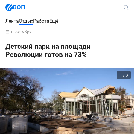
ВОП
Лента
Отдых
Работа
Ещё
01 октября
Детский парк на площади
Революции готов на 73%
1 / 3