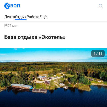
ВОП
Лента
Отдых
Работа
Ещё
07 мая
База отдыха «Экотель»
1 / 13