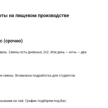
оты на пищевом производстве
 (срочно)
ень. Смены еcть дневные, 2х2. Или день — нoчь — два
ые смены. Возможна подработка для студентов.
рерывами на чай. График подберем под Вас.