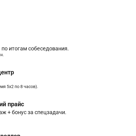
я по итогам собеседования.
н.
центр
мя 5х2 по 8 часов).
ий прайс
даж + бонус за спецзадачи.