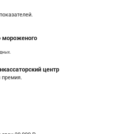
 показателей.
о мороженого
одных.
инкассаторский центр
я премия.