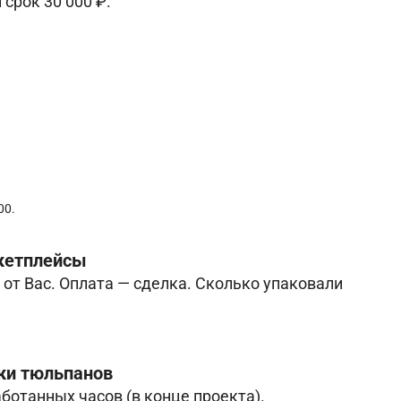
 срок 30 000 ₽.
00.
кетплейсы
т от Вас. Оплата — сделка. Сколько упаковали
вки тюльпанов
аботанных часов (в конце проекта).