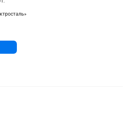
1.
ктросталь»