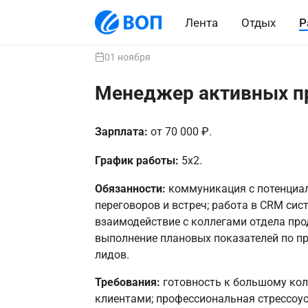
Лента
Отдых
Р
01 ноября
Менеджер активных п
Зарплата:
от 70 000 ₽.
График работы:
5х2.
Обязанности:
коммуникация с потенциа
переговоров и встреч; работа в CRM сис
взаимодействие с коллегами отдела прод
выполнение плановых показателей по п
лидов.
Требования:
готовность к большому кол
клиентами; профессиональная стрессоуст