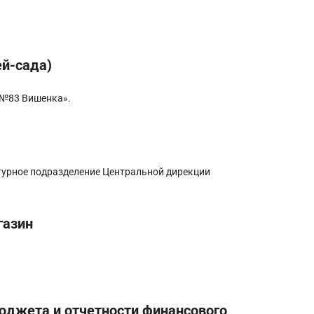
ей-сада)
№83 Вишенка».
турное подразделение Центральной дирекции
газин
юджета и отчетности финансового