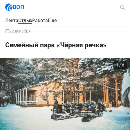
ВОП
Лента
Отдых
Работа
Ещё
22 декабря
Семейный парк «Чёрная речка»
1 / 8