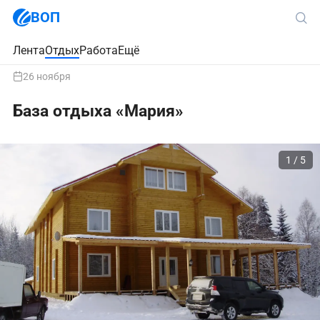
ВОП
Лента
Отдых
Работа
Ещё
26 ноября
База отдыха «Мария»
1 / 5