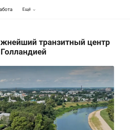
абота
Ещё
важнейший транзитный центр
и Голландией