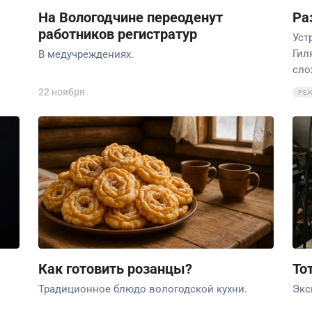
На Вологодчине переоденут
Ра
работников регистратур
Уст
Гил
В медучреждениях.
сло
22 ноября
РЕ
Как готовить розанцы?
То
Традиционное блюдо вологодской кухни.
Экс