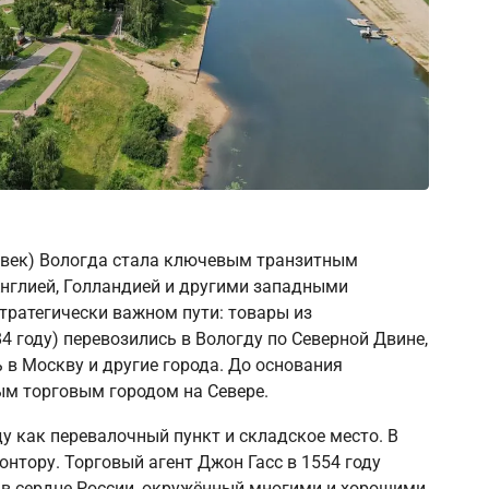
I век) Вологда стала ключевым транзитным
Англией, Голландией и другими западными
тратегически важном пути: товары из
84 году) перевозились в Вологду по Северной Двине,
ь в Москву и другие города. До основания
ым торговым городом на Севере.
у как перевалочный пункт и складское место. В
онтору. Торговый агент Джон Гасс в 1554 году
 в сердце России, окружённый многими и хорошими