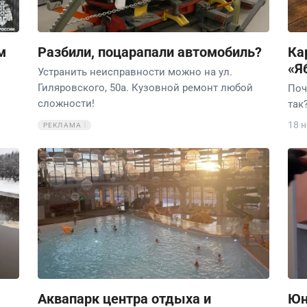
м
Разбили, поцарапали автомобиль?
Ка
«Я
Устранить неисправности можно на ул.
Гиляровского, 50а. Кузовной ремонт любой
Поч
сложности!
так
18 
РЕКЛАМА
Аквапарк центра отдыха и
Юн