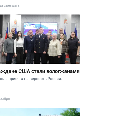
да съездить
аждане США стали вологжанами
шла присяга на верность России.
ноября