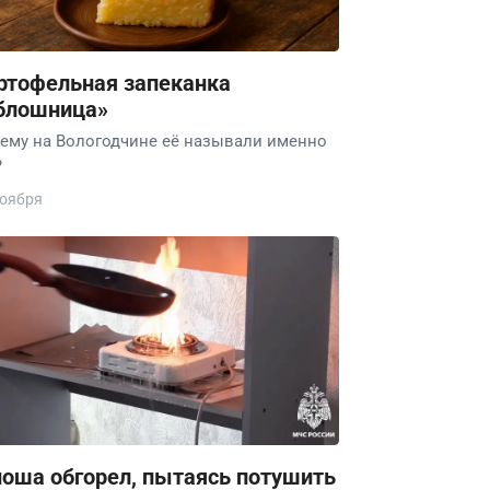
ртофельная запеканка
блошница»
ему на Вологодчине её называли именно
?
ноября
оша обгорел, пытаясь потушить