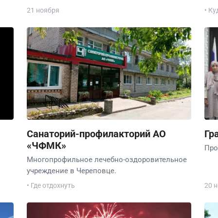
21 ноября
• Ку
Санаторий-профилакторий АО
Гр
«ЧФМК»
Про
Многопрофильное лечебно-оздоровительное
учреждение в Череповце.
• Где отдохнуть
20 