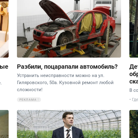
ные
Разбили, поцарапали автомобиль?
Де
об
Устранить неисправности можно на ул.
ск
Гиляровского, 50а. Кузовной ремонт любой
.
сложности!
В с
• Гд
РЕКЛАМА