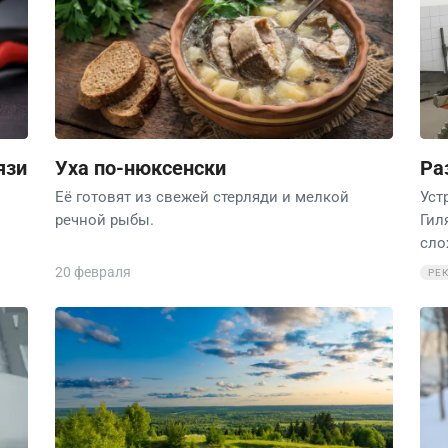
язи
Уха по-нюксенски
Ра
Её готовят из свежей стерляди и мелкой
Уст
речной рыбы.
Гил
сло
20 февраля
РЕ