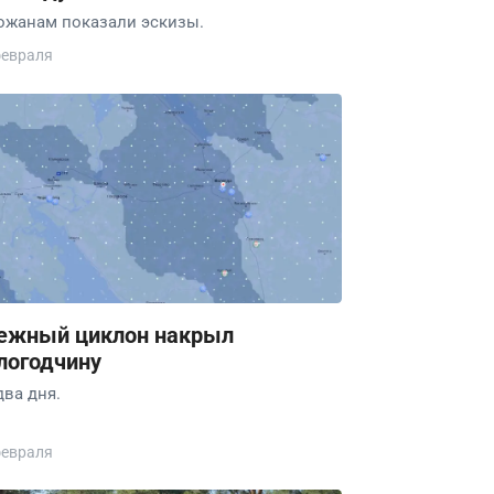
ожанам показали эскизы.
февраля
ежный циклон накрыл
логодчину
два дня.
февраля