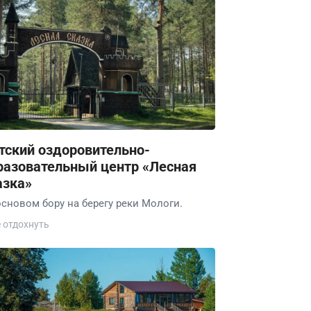
тский оздоровительно-
разовательный центр «Лесная
азка»
основом бору на берегу реки Мологи.
е отдохнуть