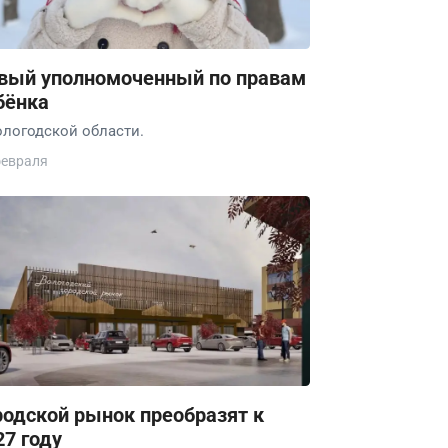
вый уполномоченный по правам
бёнка
ологодской области.
февраля
родской рынок преобразят к
27 году