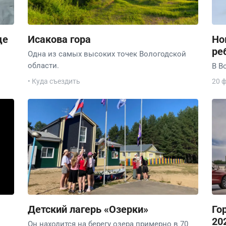
де
Исакова гора
Но
ре
Одна из самых высоких точек Вологодской
области.
В В
• Куда съездить
20 
Детский лагерь «Озерки»
Го
20
Он находится на берегу озера примерно в 70