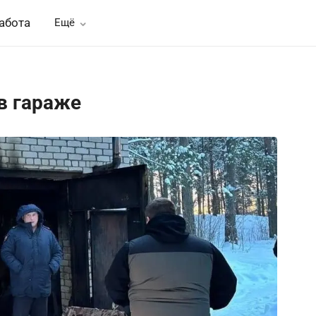
абота
Ещё
в гараже