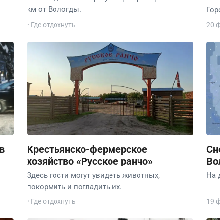
км от Вологды.
Гор
• Где отдохнуть
20 
в
Крестьянско-фермерское
Сн
хозяйство «Русское ранчо»
Во
Здесь гости могут увидеть животных,
На 
покормить и погладить их.
• Где отдохнуть
19 