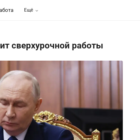
абота
Ещё
мит сверхурочной работы