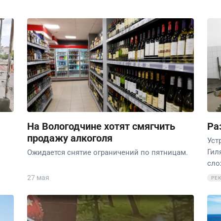
На Вологодчине хотят смягчить
Ра
продажу алкоголя
Уст
Гил
Ожидается снятие ограничений по пятницам.
сло
27 мая
РЕ