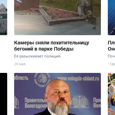
Камеры сняли похитительницу
Пл
бегоний в парке Победы
Он
Её разыскивает полиция.
Поч
26 мая
• Гд