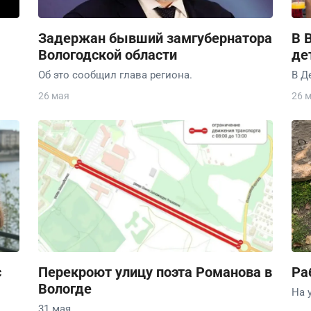
Задержан бывший замгубернатора
В 
Вологодской области
де
Об это сообщил глава региона.
В Д
26 мая
26 
с
Перекроют улицу поэта Романова в
Ра
Вологде
На 
31 мая.