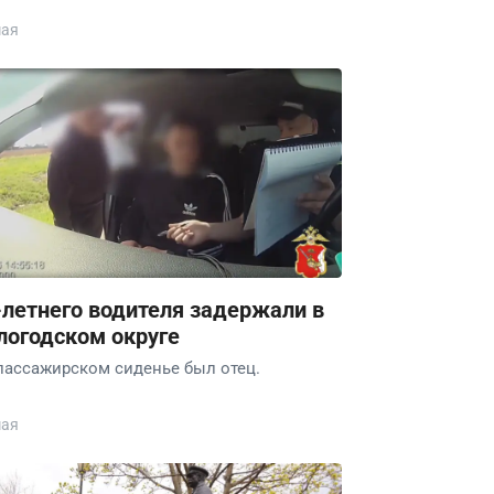
мая
-летнего водителя задержали в
логодском округе
пассажирском сиденье был отец.
мая