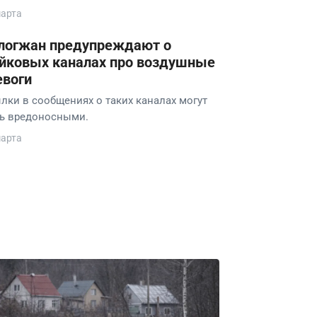
марта
логжан предупреждают о
йковых каналах про воздушные
евоги
лки в сообщениях о таких каналах могут
ь вредоносными.
марта