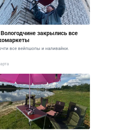
 Вологодчине закрылись все
комаркеты
очти все вейпшопы и наливайки.
марта