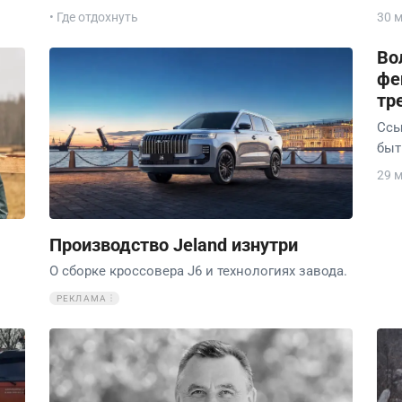
• Где отдохнуть
30 
Во
фе
тр
Ссы
быт
29 
Производство Jeland изнутри
О сборке кроссовера J6 и технологиях завода.
РЕКЛАМА