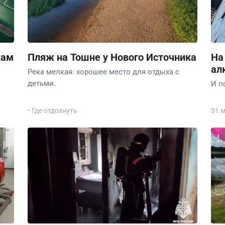
кам
Пляж на Тошне у Нового Источника
На
ал
Река мелкая: хорошее место для отдыха с
детьми.
И п
• Где отдохнуть
31 