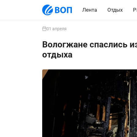
Лента
Отдых
Р
01 апреля
Вологжане спаслись из
отдыха