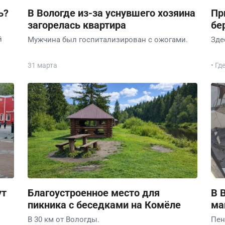
ь?
В Вологде из-за уснувшего хозяина
Пр
загорелась квартира
бе
й
Мужчина был госпитализирован с ожогами.
Зде
31 марта
• Гд
ут
Благоустроенное место для
В 
пикника с беседками на Комёле
ма
В 30 км от Вологды.
Пен