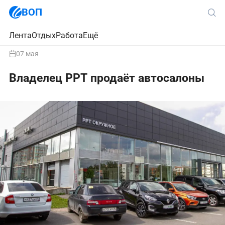
ВОП
Лента
Отдых
Работа
Ещё
07 мая
Владелец РРТ продаёт автосалоны