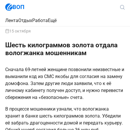
ВОП
Лента
Отдых
Работа
Ещё
15 октября
Шесть килограммов золота отдала
вологжанка мошенникам
Сначала 69-летней женщине позвонили неизвестные и
выманили код из СМС якобы для согласия на замену
домофона. Затем другие люди заявили, что к её
личному кабинету получен доступ, и нужно перевести
сбережения на «безопасные» счета.
В процессе мошенники узнали, что вологжанка
хранит в банке шесть килограммов золота. Убедили
её забрать драгоценности домой и передать курьеру.
Общий ущерб составил больше 36 млн руб.