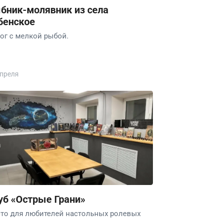
бник-молявник из села
бенское
ог с мелкой рыбой.
апреля
уб «Острые Грани»
то для любителей настольных ролевых