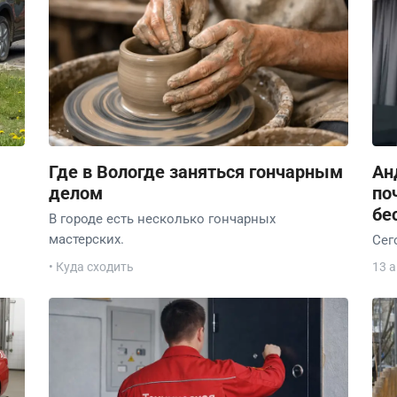
Где в Вологде заняться гончарным
Ан
делом
по
бе
В городе есть несколько гончарных
мастерских.
Сег
• Куда сходить
13 