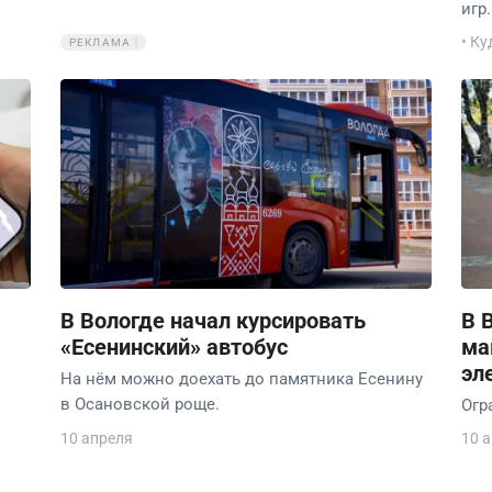
игр.
• Ку
РЕКЛАМА
В Вологде начал курсировать
В 
«Есенинский» автобус
ма
эл
На нём можно доехать до памятника Есенину
в Осановской роще.
Огр
10 апреля
10 