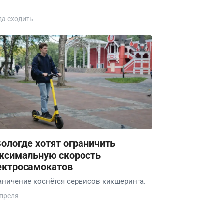
да сходить
Вологде хотят ограничить
ксимальную скорость
ектросамокатов
аничение коснётся сервисов кикшеринга.
апреля