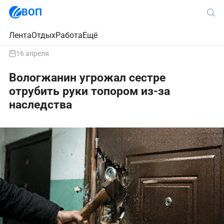
ВОП
Лента
Отдых
Работа
Ещё
16 апреля
Вологжанин угрожал сестре
отрубить руки топором из-за
наследства