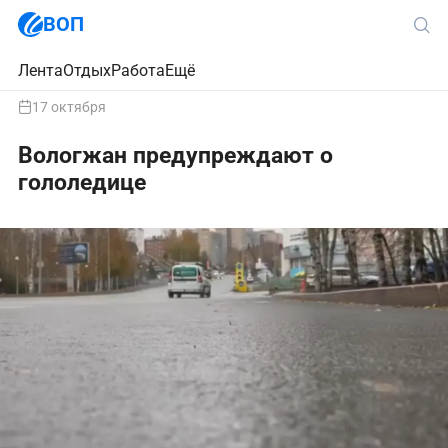
ВОП
Лента
Отдых
Работа
Ещё
17 октября
Вологжан предупреждают о
гололедице