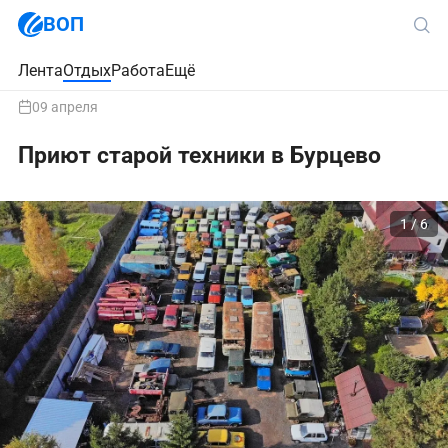
ВОП
Лента
Отдых
Работа
Ещё
09 апреля
Приют старой техники в Бурцево
1 / 6