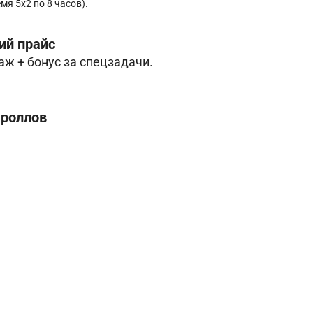
мя 5х2 по 8 часов).
ий прайс
даж + бонус за спецзадачи.
 роллов