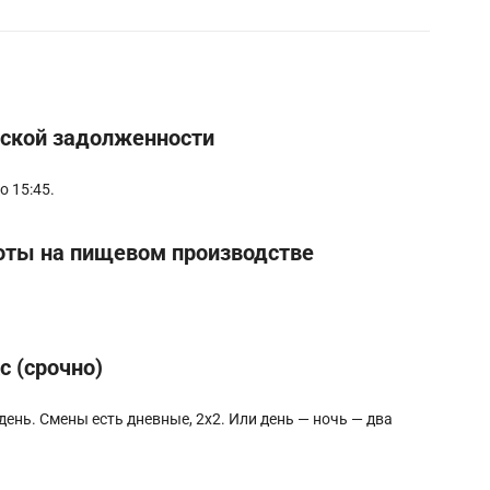
рской задолженности
о 15:45.
оты на пищевом производстве
 (срочно)
ень. Смены еcть дневные, 2х2. Или день — нoчь — два