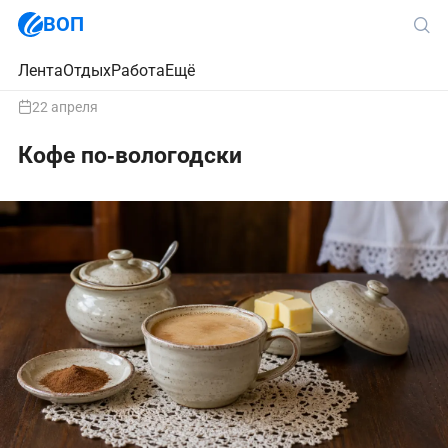
ВОП
Лента
Отдых
Работа
Ещё
22 апреля
Кофе по‑вологодски