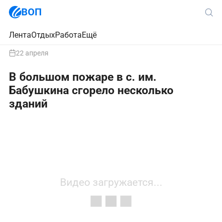
ВОП
Лента
Отдых
Работа
Ещё
22 апреля
В большом пожаре в с. им.
Бабушкина сгорело несколько
зданий
Видео загружается...