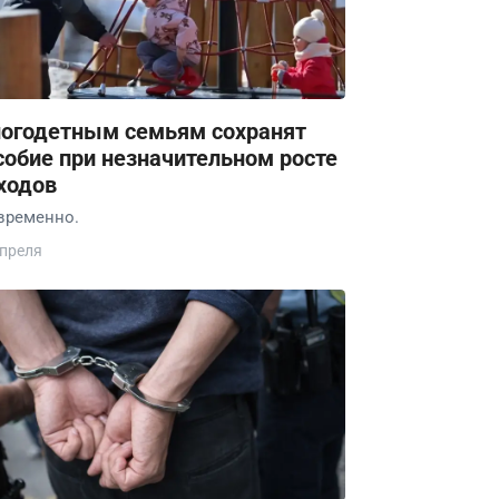
огодетным семьям сохранят
собие при незначительном росте
ходов
временно.
апреля