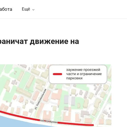
абота
Ещё
раничат движение на