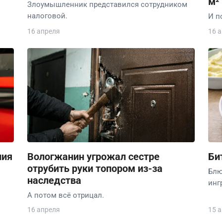
м²
Злоумышленник представился сотрудником
налоговой.
И п
16 апреля
16 
ния
Вологжанин угрожал сестре
Би
отрубить руки топором из-за
Блю
наследства
инг
А потом всё отрицал.
16 апреля
15 