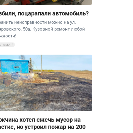
збили, поцарапали автомобиль?
ранить неисправности можно на ул.
яровского, 50а. Кузовной ремонт любой
жности!
КЛАМА
жчина хотел сжечь мусор на
астке, но устроил пожар на 200