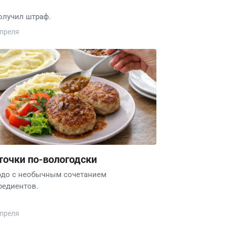
олучил штраф.
апреля
точки по-вологодски
до с необычным сочетанием
редиентов.
апреля