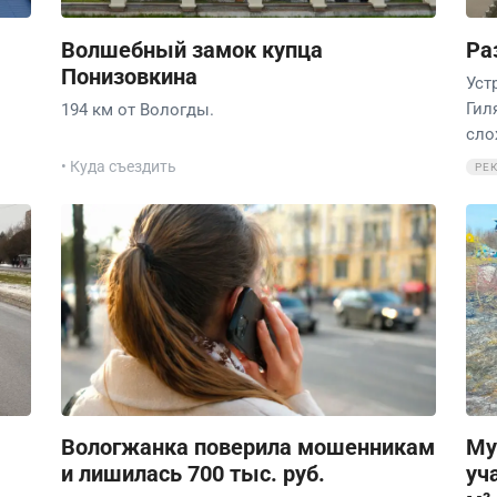
Волшебный замок купца
Ра
Понизовкина
Уст
Гил
194 км от Вологды.
сло
• Куда съездить
РЕ
Вологжанка поверила мошенникам
Му
и лишилась 700 тыс. руб.
уч