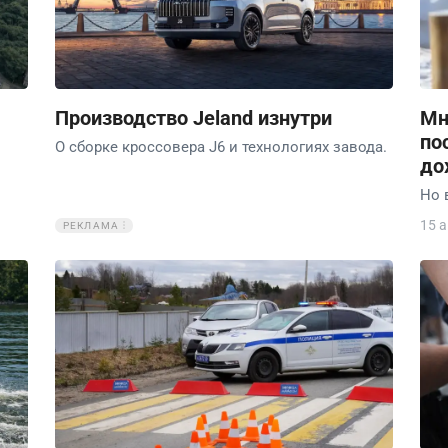
Производство Jeland изнутри
Мн
по
О сборке кроссовера J6 и технологиях завода.
до
Но 
15 
РЕКЛАМА