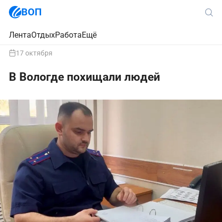
ВОП
Лента
Отдых
Работа
Ещё
17 октября
В Вологде похищали людей