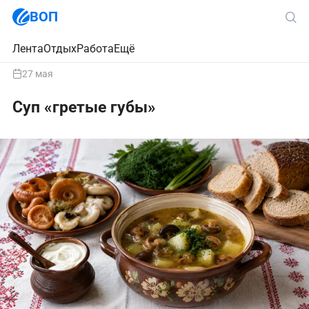
ВОП
Лента
Отдых
Работа
Ещё
27 мая
Суп «гретые губы»