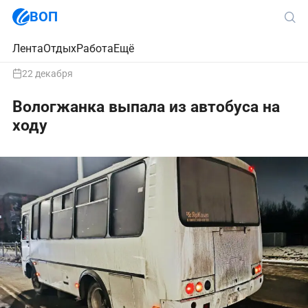
ВОП
Лента
Отдых
Работа
Ещё
22 декабря
Вологжанка выпала из автобуса на
ходу