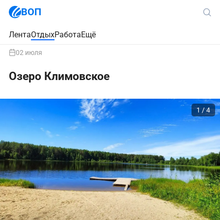
ВОП
Лента
Отдых
Работа
Ещё
02 июля
Озеро Климовское
1 / 4