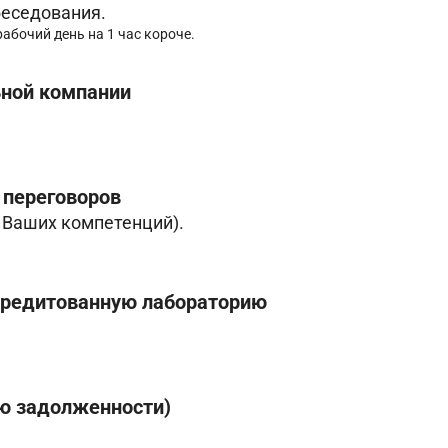
беседования.
 рабочий день на 1 час короче.
ьной компании
переговоров
з Ваших компетенций).
ккредитованную лабораторию
ю задолженности)