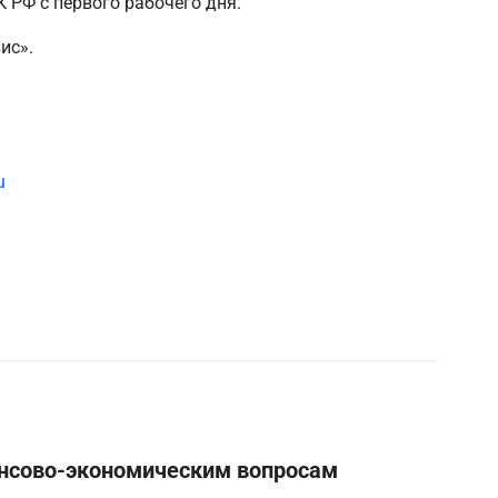
 РФ с первого рабочего дня.
ис».
u
ансово-экономическим вопросам