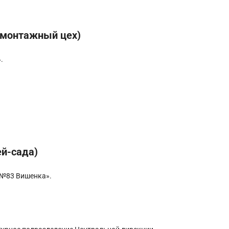
омонтажный цех)
.
ей-сада)
№83 Вишенка».