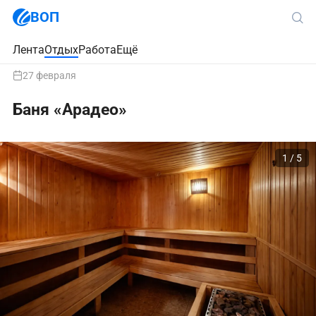
ВОП
Лента
Отдых
Работа
Ещё
27 февраля
Баня «Арадео»
1 / 5