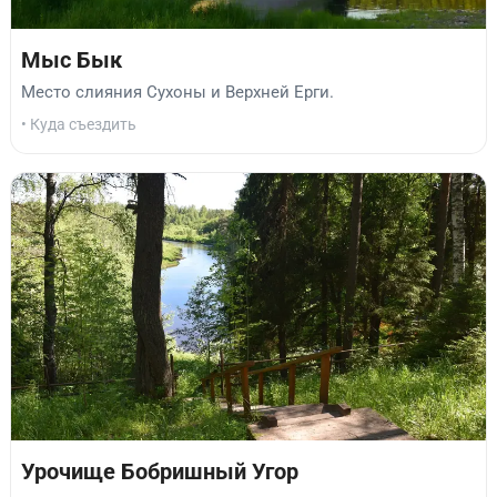
Мыс Бык
Место слияния Сухоны и Верхней Ерги.
• Куда съездить
Урочище Бобришный Угор